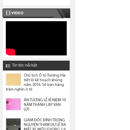
VIDEO
Tin tức nổi bật
Chủ tịch Ô tô Trường Hải
tiết lộ kế hoạch khủng
năm 2016: Sẽ bán hàng
trăm nghìn ô tô
ẤN TƯỢNG LỄ KỈ NIỆM 10
NĂM THÀNH LẬP VẠN
LỢI
GIÁM ĐỐC ĐINH TRỌNG
NGUYÊN THAM DỰ LỄ RA
MẮT XE MỚI LEVORG 1.6