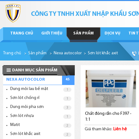
TRANG CHỦ
GIỚI THIỆU
SẢN PHẨM
DỊCH VỤ
TIN 
Trang chủ
Sản phẩm
Nexa autocolor
Sơn lót khắc axit
DANH MỤC SẢN PHẨM
NEXA AUTOCOLOR
45
Dung môi lau bề mặt
1
Sơn lót chống rỉ
1
Dung môi pha sơn
3
Chất đóng rắn cho F397 -
Sơn lót nhựa
1
1:1
Matit
2
Giá tham khảo:
Liên hệ
Sơn lót khắc axit
2