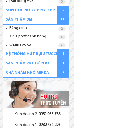
Dầu bóng ACS
3
SƠN GỐC NƯỚC PPG- EHP
0
SẢN PHẨM 3M
14
Băng dính
2
Xi và phớt đánh bóng
6
Chăm sóc xe
6
HỆ THỐNG HÚT BỤI STUCCHI
1
SẢN PHẨM VẬT TƯ PHỤ
4
CHÀ NHÀM KHÔ MIRKA
7
Kinh doanh 2:
0981.033.768
Kinh doanh 1:
0982.431.296