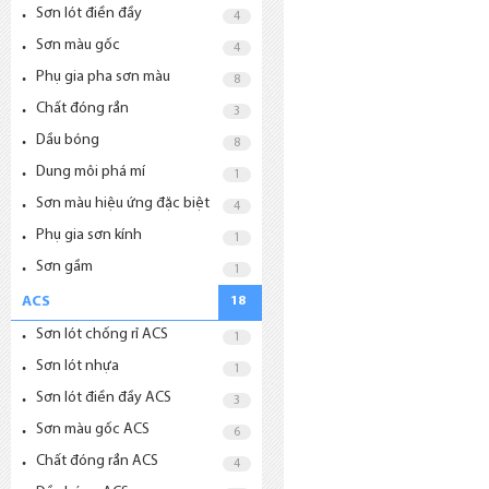
Sơn lót điền đầy
4
Sơn màu gốc
4
Phụ gia pha sơn màu
8
Chất đóng rắn
3
Dầu bóng
8
Dung môi phá mí
1
Sơn màu hiệu ứng đặc biệt
4
Phụ gia sơn kính
1
Sơn gầm
1
ACS
18
Sơn lót chống rỉ ACS
1
Sơn lót nhựa
1
Sơn lót điền đầy ACS
3
Sơn màu gốc ACS
6
Chất đóng rắn ACS
4