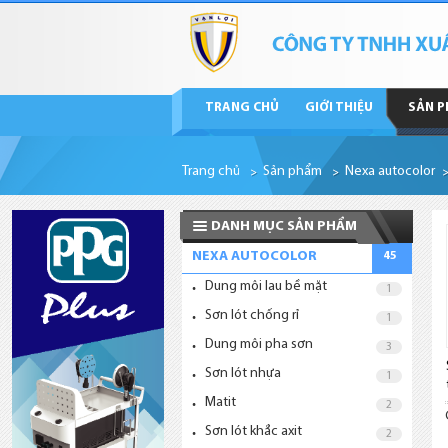
TRANG CHỦ
GIỚI THIỆU
SẢN 
Trang chủ
Sản phẩm
Nexa autocolor
DANH MỤC SẢN PHẨM
NEXA AUTOCOLOR
45
Dung môi lau bề mặt
1
Sơn lót chống rỉ
1
Dung môi pha sơn
3
Sơn lót nhựa
1
Matit
2
Sơn lót khắc axit
2