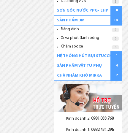
Dầu bóng ACS
3
SƠN GỐC NƯỚC PPG- EHP
0
SẢN PHẨM 3M
14
Băng dính
2
Xi và phớt đánh bóng
6
Chăm sóc xe
6
HỆ THỐNG HÚT BỤI STUCCHI
1
SẢN PHẨM VẬT TƯ PHỤ
4
CHÀ NHÀM KHÔ MIRKA
7
Kinh doanh 2:
0981.033.768
Kinh doanh 1:
0982.431.296