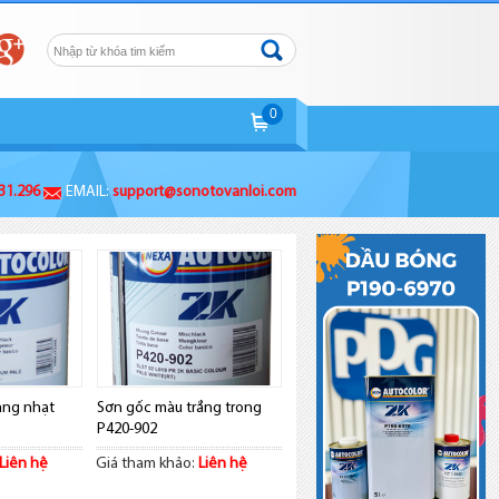
0
431.296
EMAIL:
support@sonotovanloi.com
àng nhạt
Sơn gốc màu trắng trong
P420-902
Liên hệ
Giá tham khảo:
Liên hệ