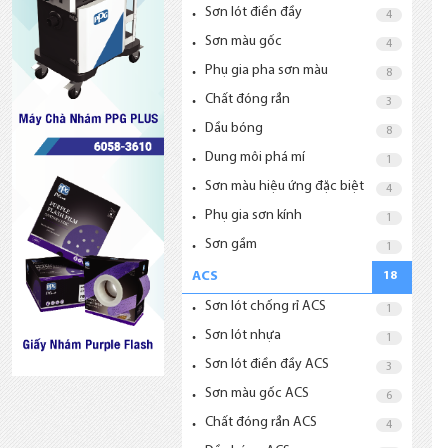
Sơn lót điền đầy
4
Sơn màu gốc
4
Phụ gia pha sơn màu
8
Chất đóng rắn
3
Dầu bóng
8
Dung môi phá mí
1
Sơn màu hiệu ứng đặc biệt
4
Phụ gia sơn kính
1
Sơn gầm
1
ACS
18
Sơn lót chống rỉ ACS
1
Sơn lót nhựa
1
Sơn lót điền đầy ACS
3
Sơn màu gốc ACS
6
Chất đóng rắn ACS
4