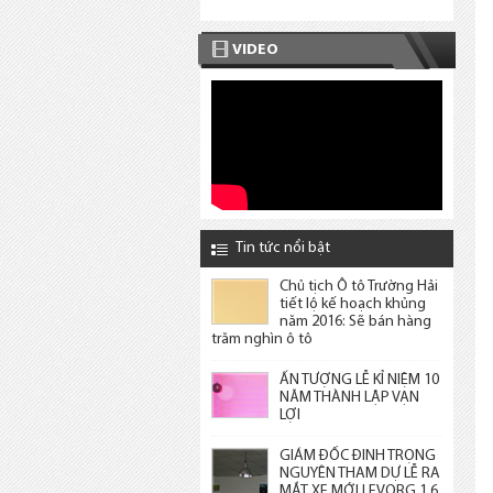
VIDEO
Tin tức nổi bật
Chủ tịch Ô tô Trường Hải
tiết lộ kế hoạch khủng
năm 2016: Sẽ bán hàng
trăm nghìn ô tô
ẤN TƯỢNG LỄ KỈ NIỆM 10
NĂM THÀNH LẬP VẠN
LỢI
GIÁM ĐỐC ĐINH TRỌNG
NGUYÊN THAM DỰ LỄ RA
MẮT XE MỚI LEVORG 1.6