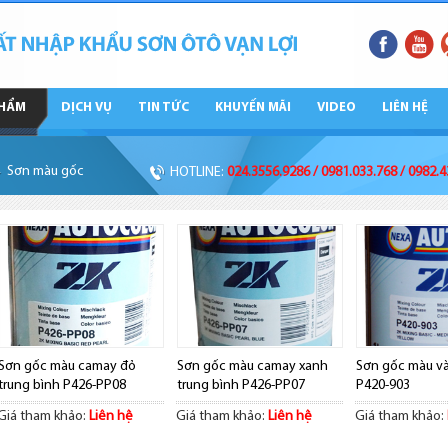
PHẨM
DỊCH VỤ
TIN TỨC
KHUYẾN MÃI
VIDEO
LIÊN HỆ
Sơn màu gốc
HOTLINE:
024.3556.9286 / 0981.033.768 / 0982.
Sơn gốc màu camay đỏ
Sơn gốc màu camay xanh
Sơn gốc màu v
trung bình P426-PP08
trung bình P426-PP07
P420-903
Giá tham khảo:
Liên hệ
Giá tham khảo:
Liên hệ
Giá tham khảo: